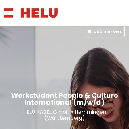
Job merken
Werkstudent People & Culture
International (m/w/d)
HELU KABEL GmbH • Hemmingen
(Württemberg)